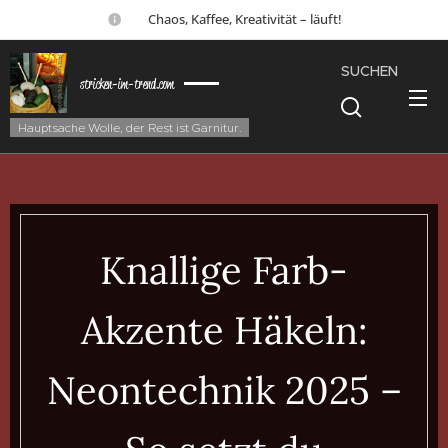
☕ Chaos, Kaffee, Kreativität – läuft!
SUCHEN
stricken-im-trend.com
Hauptsache Wolle, der Rest ist Garnitur.
Knallige Farb-
Akzente Häkeln:
Neontechnik 2025 –