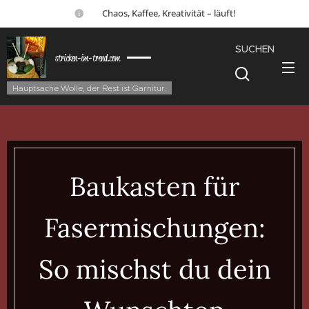
☕ Chaos, Kaffee, Kreativität – läuft!
SUCHEN
stricken-im-trend.com
Hauptsache Wolle, der Rest ist Garnitur.
Baukasten für
Fasermischungen:
So mischst du dein