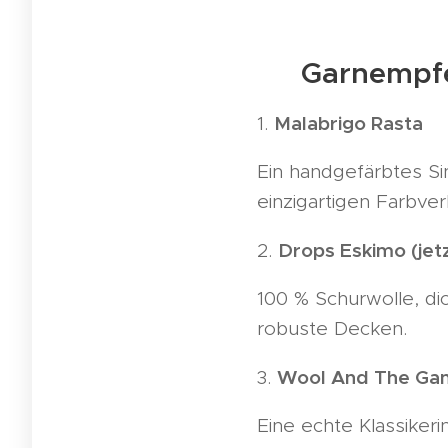
🧶 Garnempf
Malabrigo Rasta
1.
Ein handgefärbtes Si
einzigartigen Farbver
Drops Eskimo (jet
2.
100 % Schurwolle, dic
robuste Decken.
Wool And The Gan
3.
Eine echte Klassikeri