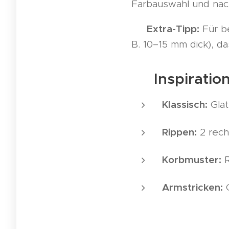
Farbauswahl und nach
Extra-Tipp:
👉
Für be
B. 10–15 mm dick), d
✨ Inspiratio
Klassisch:
Glat
Rippen:
2 recht
Korbmuster:
R
Armstricken:
G