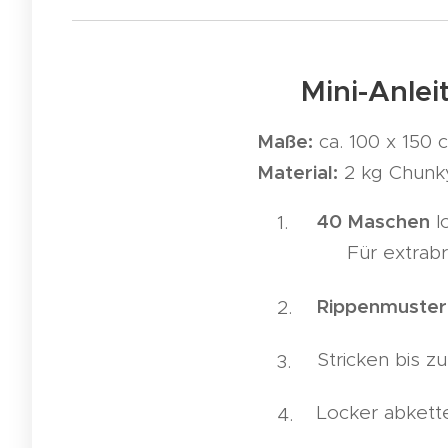
📝 Mini-Anlei
Maße:
ca. 100 x 150 
Material:
2 kg Chunky
40 Maschen
l
👉 Für extrabr
Rippenmuster
Stricken bis z
Locker abkett