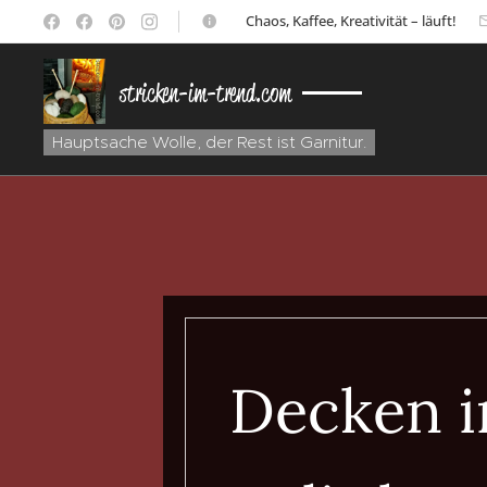
☕ Chaos, Kaffee, Kreativität – läuft!
stricken-im-trend.com
Hauptsache Wolle, der Rest ist Garnitur.
Decken i