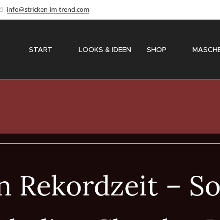
info@stricken-im-trend.com
START
✨ LOOKS & IDEEN
SHOP
〽️ MASCH
n Rekordzeit – So