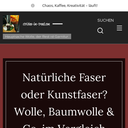
☕ Chaos, Kaffee, Kreativität – läuft!
SUCHEN
stricken-im-trend.com
Hauptsache Wolle, der Rest ist Garnitur.
Natürliche Faser
oder Kunstfaser?
Wolle, Baumwolle &