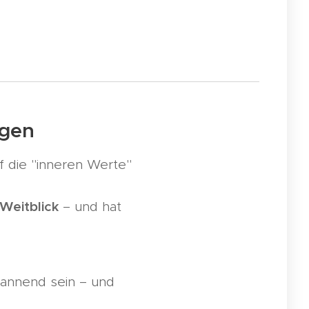
ögen
uf die "inneren Werte"
 Weitblick
– und hat
pannend sein – und