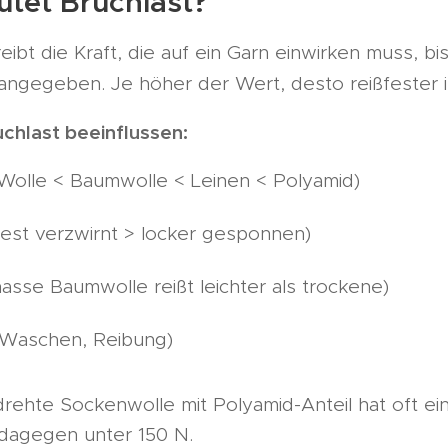
tet Bruchlast?
ibt die Kraft, die auf ein Garn einwirken muss, bis 
angegeben. Je höher der Wert, desto reißfester i
uchlast beeinflussen:
. Wolle < Baumwolle < Leinen < Polyamid)
fest verzwirnt > locker gesponnen)
nasse Baumwolle reißt leichter als trockene)
 Waschen, Reibung)
ehte Sockenwolle mit Polyamid-Anteil hat oft ei
 dagegen unter 150 N.