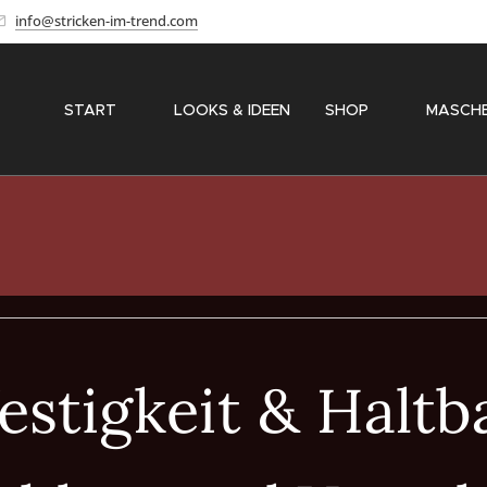
info@stricken-im-trend.com
START
✨ LOOKS & IDEEN
SHOP
〽️ MASCH
estigkeit & Haltba