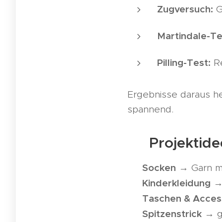
Zugversuch:
G
Martindale-Te
Pilling-Test:
Re
Ergebnisse daraus hel
spannend.
💪 Projektid
Socken
✅
→ Garn mi
Kinderkleidung
✅
→ 
Taschen & Acces
✅
Spitzenstrick
✅
→ ge