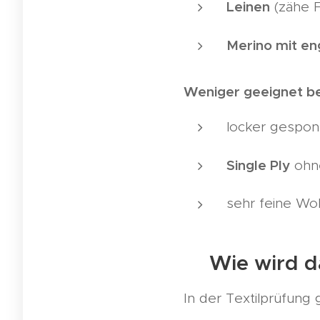
Leinen
(zähe F
Merino mit e
Weniger geeignet be
locker gespo
Single Ply
ohn
sehr feine Wol
Wie wird d
📏
In der Textilprüfung gi