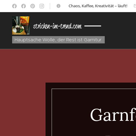
☕ Chaos, Kaffee, Kreativität – läuft!
stricken-im-trend.com
Hauptsache Wolle, der Rest ist Garnitur.
Garnf