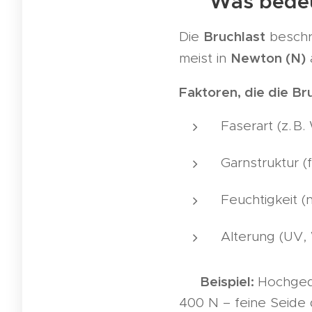
🧪 Was bedeu
Bruchlast
Die
beschre
Newton (N)
meist in
Faktoren, die die Br
Faserart (z. B
Garnstruktur (
Feuchtigkeit (
Alterung (UV,
Beispiel:
💡
Hochgedr
400 N – feine Seide