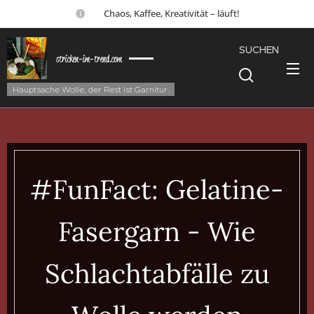
☕ Chaos, Kaffee, Kreativität – läuft!
SUCHEN
stricken-im-trend.com
Hauptsache Wolle, der Rest ist Garnitur.
#FunFact: Gelatine-
Fasergarn - Wie
Schlachtabfälle zu