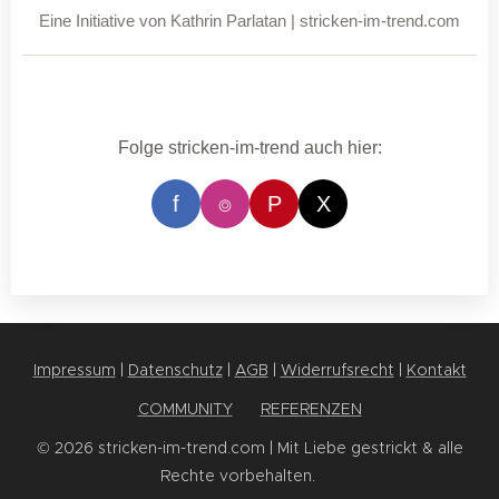
Eine Initiative von Kathrin Parlatan | stricken-im-trend.com
Folge stricken-im-trend auch hier:
f
⌾
P
X
Impressum
|
Datenschutz
|
AGB
|
Widerrufsrecht
|
Kontakt
COMMUNITY
✨
REFERENZEN
© 2026 stricken-im-trend.com | Mit Liebe gestrickt & alle
Rechte vorbehalten. 💕