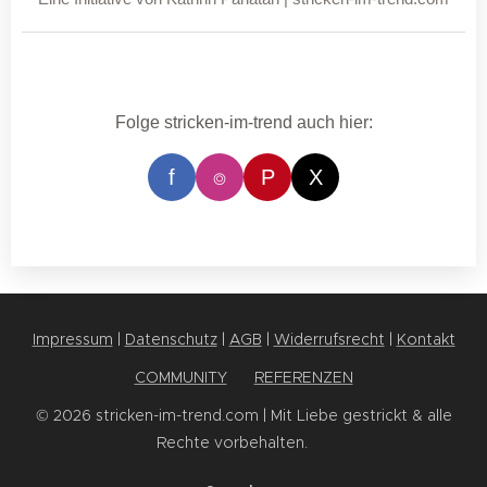
Folge stricken-im-trend auch hier:
f
⌾
P
X
Impressum
|
Datenschutz
|
AGB
|
Widerrufsrecht
|
Kontakt
COMMUNITY
✨
REFERENZEN
© 2026 stricken-im-trend.com | Mit Liebe gestrickt & alle
Rechte vorbehalten. 💕