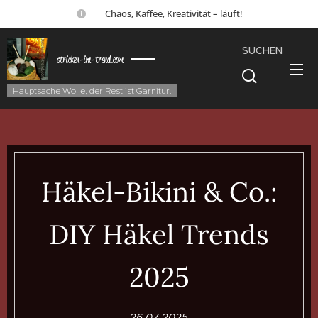
☕ Chaos, Kaffee, Kreativität – läuft!
SUCHEN
stricken-im-trend.com
Hauptsache Wolle, der Rest ist Garnitur.
Häkel-Bikini & Co.:
DIY Häkel Trends
2025
26.07.2025