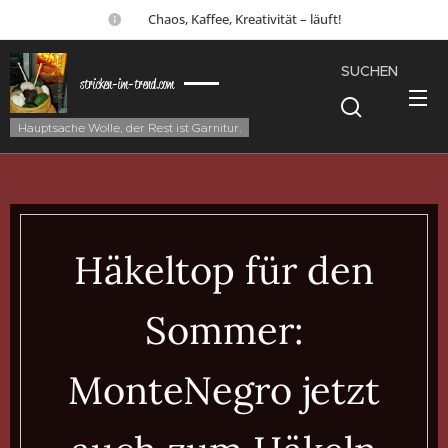
☕ Chaos, Kaffee, Kreativität – läuft!
SUCHEN
stricken-im-trend.com
Hauptsache Wolle, der Rest ist Garnitur.
Häkeltop für den
Sommer:
MonteNegro jetzt