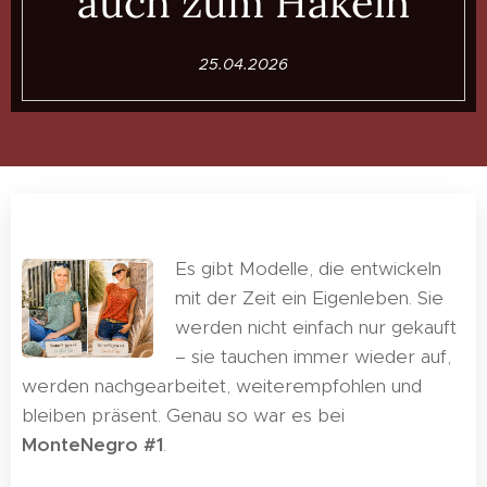
auch zum Häkeln
25.04.2026
Es gibt Modelle, die entwickeln
mit der Zeit ein Eigenleben. Sie
werden nicht einfach nur gekauft
– sie tauchen immer wieder auf,
werden nachgearbeitet, weiterempfohlen und
bleiben präsent. Genau so war es bei
MonteNegro #1
.