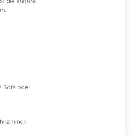
sst die andere
en.
s Sofa oder
ohnzimmer.