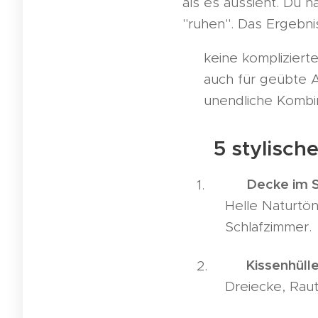
als es aussieht. Du h
"ruhen". Das Ergebnis
✔ keine kompliziert
✔ auch für geübte A
✔ unendliche Kombin
💡 5 stylisch
Decke im 
🛋️
Helle Naturtön
Schlafzimmer.
Kissenhüll
🪞
Dreiecke, Rau