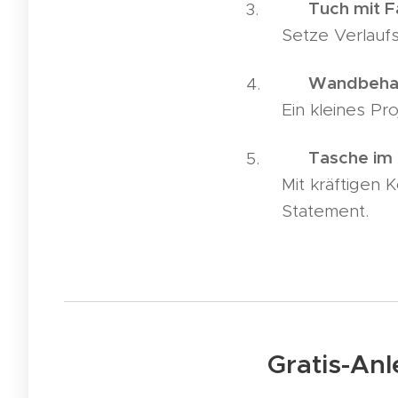
Tuch mit F
🧣
Setze Verlauf
Wandbeha
🖼️
Ein kleines Pr
Tasche im 
👜
Mit kräftigen
Statement.
📖 Gratis-An