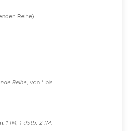
enden Reihe)
gende Reihe
, von * bis
en:
1 fM, 1 dStb, 2 fM
,