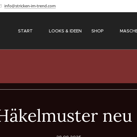
info@stricken-im-trend.com
START
✨ LOOKS & IDEEN
SHOP
〽️ MASCH
Häkelmuster neu d