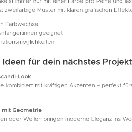
äkelst immer nur mit einer Farbe pro Reihe und lä
: zweifarbige Muster mit klaren grafischen Effekt
en Farbwechsel
nfänger:innen geeignet
ationsmöglichkeiten
e Ideen für dein nächstes Projekt
Scandi-Look
e kombiniert mit kräftigen Akzenten – perfekt für
e mit Geometrie
ten oder Wellen bringen moderne Eleganz ins W