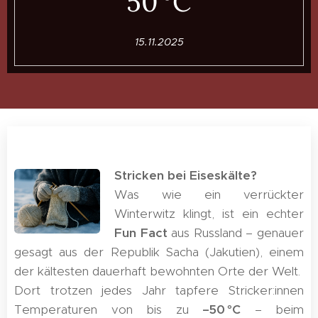
50 °C
15.11.2025
Stricken bei Eiseskälte?
Was wie ein verrückter
Winterwitz klingt, ist ein echter
Fun Fact
aus Russland – genauer
gesagt aus der Republik Sacha (Jakutien), einem
der kältesten dauerhaft bewohnten Orte der Welt.
Dort trotzen jedes Jahr tapfere Stricker:innen
Temperaturen von bis zu
–50 °C
– beim