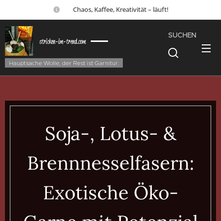
☕ Chaos, Kaffee, Kreativität – läuft!
SUCHEN
stricken-im-trend.com
Hauptsache Wolle, der Rest ist Garnitur.
Soja-, Lotus- &
Brennnesselfasern:
Exotische Öko-