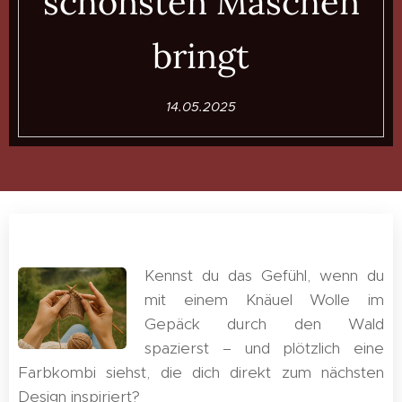
schönsten Maschen
bringt
14.05.2025
Kennst du das Gefühl, wenn du
mit einem Knäuel Wolle im
Gepäck durch den Wald
spazierst – und plötzlich eine
Farbkombi siehst, die dich direkt zum nächsten
Design inspiriert?