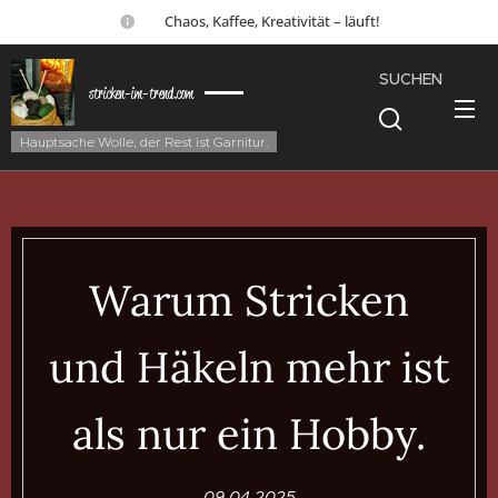
☕ Chaos, Kaffee, Kreativität – läuft!
SUCHEN
stricken-im-trend.com
Hauptsache Wolle, der Rest ist Garnitur.
Warum Stricken
und Häkeln mehr ist
als nur ein Hobby.
09.04.2025