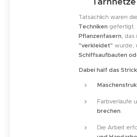
🧶 Tarnnetze 
Tatsächlich waren d
Techniken
gefertigt.
Pflanzenfasern
, das
"verkleidet"
wurde, u
Schiffsaufbauten od
Dabei half das Stric
Maschenstruk
Farbverläufe 
brechen
.
Die Arbeit erf
und Handarbe