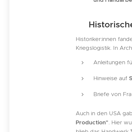
🔍 Historisch
Historiker:innen fand
Kriegslogistik. In Ar
Anleitungen f
S
Hinweise auf
Briefe von Fra
Auch in den USA gab e
Production"
. Hier w
blieb das Handwerk