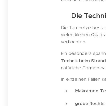
✍️ Die Techni
Die Tarnnetze best
vielen kleinen Quad
verflochten.
Ein besonders span
Technik beim Stranded
natürliche Formen n
In einzelnen Fällen 
Makramee-Te
grobe Rechts