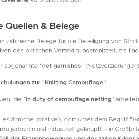
e Quellen & Belege
en zahlreiche Belege für die Beteiligung von Stric
chiven des britischen Verteidigungsministeriums find
net garnishes
ür sogenannte "
" (Netzverzierungen)
chulungen zur "Knitting Camouflage"
,
in duty of camouflage netting
uen, die "
" arbeitet
"H
s ähnliche Initiativen, dort unter dem Begriff
urde jedoch meist industriell geknüpft – in Großbr
Teil der Frauenbewegung und der zivilen Kriegs