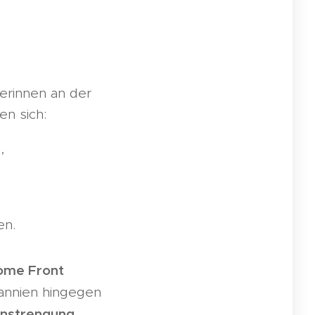
kerinnen an der
en sich:
,
en.
ome Front
itannien hingegen
anstrengung
.