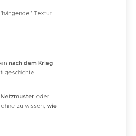
 "hängende" Textur
nach dem Krieg
rden
tilgeschichte
e Netzmuster
oder
wie
t ohne zu wissen,