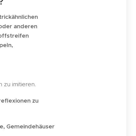
?
trickähnlichen
l oder anderen
ffstreifen
peln,
zu imitieren.
reflexionen zu
ke, Gemeindehäuser