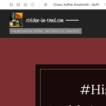
☕ Chaos, Kaffee, Kreativität – läuft!
stricken-im-trend.com
Hauptsache Wolle, der Rest ist Garnitur.
#Hi