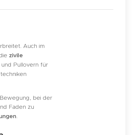
rbreitet. Auch im
zivile
 die
und Pullovern für
ftechniken
 Bewegung, bei der
 und Faden zu
tungen
.