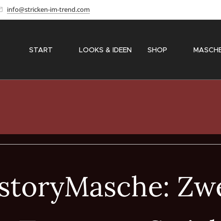
info@stricken-im-trend.com
START
✨ LOOKS & IDEEN
SHOP
〽️ MASCH
storyMasche: Zwe