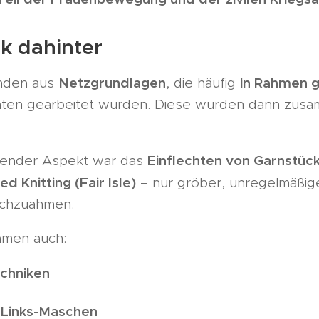
k dahinter
Netzgrundlagen
in Rahmen 
anden aus
, die häufig
raten gearbeitet wurden. Diese wurden dann zu
Einflechten von Garnstüc
nender Aspekt war das
 Knitting (Fair Isle)
– nur gröber, unregelmäßige
achzuahmen.
kamen auch:
chniken
-Links-Maschen