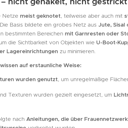
– nicht gehäkelt, nicht gestrickt
meist geknotet
s
ie Netze
, teilweise aber auch mit
Jute, Sisa
 Die Basis bildete ein grobes Netz aus
mit Garnresten oder Sto
 in bestimmten Bereichen
U-Boot-Kup
m die Sichtbarkeit von Objekten wie
er Lagereinrichtungen
zu minimieren.
kwissen auf erstaunliche Weise:
turen wurden genutzt
, um unregelmäßige Flächen 
Licht
und Texturen wurden gezielt eingesetzt, um
Anleitungen, die über Frauennetzwer
olgte nach
itsvereine
verbreitet wurden.