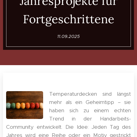
Jahresprojekte für
Fortgeschrittene
11.09.2025
Temperaturdecken sind längst
mehr als ein Geheimtipp – sie
haben sich zu einem echten
Trend in der Handarbeits-
Community entwickelt. Die Idee: Jeden Tag des
Jahres wird eine Reihe oder ein Motiv gestrickt