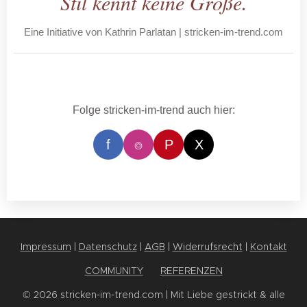
Stil kennt keine Größe.
Eine Initiative von Kathrin Parlatan | stricken-im-trend.com
Folge stricken-im-trend auch hier:
f
⌾
P
X
Impressum
|
Datenschutz
|
AGB
|
Widerrufsrecht
|
Kontakt
COMMUNITY
✨
REFERENZEN
© 2026 stricken-im-trend.com | Mit Liebe gestrickt & alle