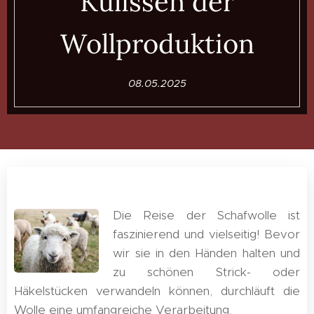
Kulissen der
Wollproduktion
08.05.2025
Die Reise der Schafwolle ist
faszinierend und vielseitig! Bevor
wir sie in den Händen halten und
zu schönen Strick- oder
Häkelstücken verwandeln können, durchläuft die
Wolle eine umfangreiche Verarbeitung.